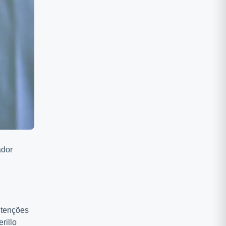
ador
ntenções
rillo