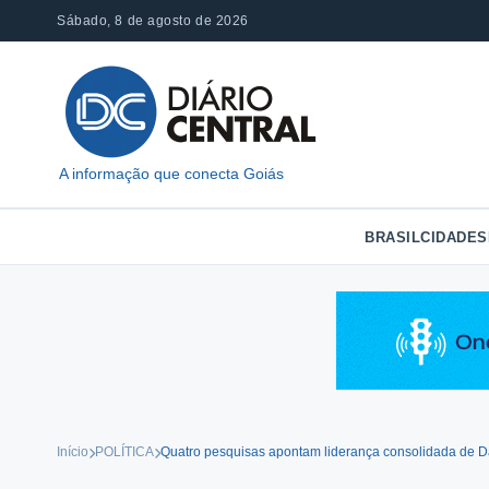
Pular
Sábado, 8 de agosto de 2026
para
o
conteúdo
A informação que conecta Goiás
BRASIL
CIDADES
Início
POLÍTICA
Quatro pesquisas apontam liderança consolidada de Da