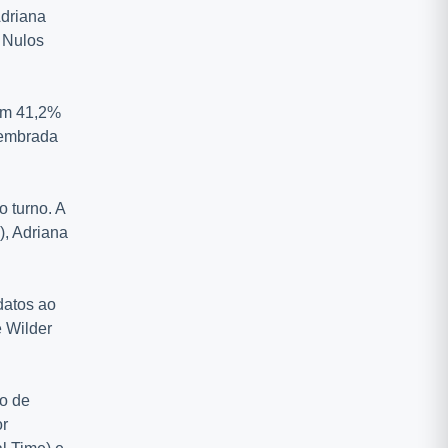
Adriana
 Nulos
com 41,2%
 lembrada
o turno. A
), Adriana
datos ao
 Wilder
ão de
or