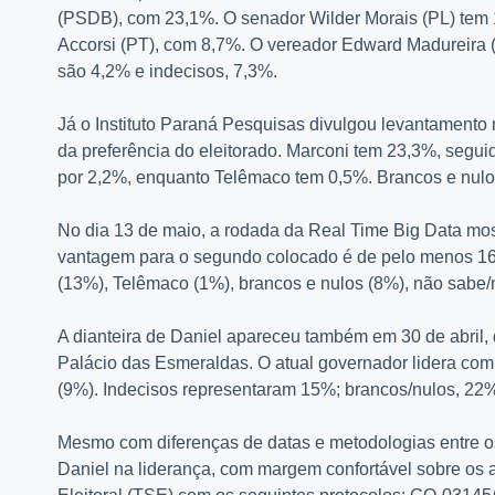
(PSDB), com 23,1%. O senador Wilder Morais (PL) tem 
Accorsi (PT), com 8,7%. O vereador Edward Madureira 
são 4,2% e indecisos, 7,3%.
Já o Instituto Paraná Pesquisas divulgou levantamento 
da preferência do eleitorado. Marconi tem 23,3%, segui
por 2,2%, enquanto Telêmaco tem 0,5%. Brancos e nul
No dia 13 de maio, a rodada da Real Time Big Data most
vantagem para o segundo colocado é de pelo menos 16 
(13%), Telêmaco (1%), brancos e nulos (8%), não sabe/
A dianteira de Daniel apareceu também em 30 de abril
Palácio das Esmeraldas. O atual governador lidera co
(9%). Indecisos representaram 15%; brancos/nulos, 22
Mesmo com diferenças de datas e metodologias entre os
Daniel na liderança, com margem confortável sobre os a