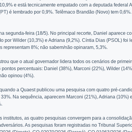
10,9% e está tecnicamente empatado com a deputada federal 
(PT) é lembrado por 0,9%. Telêmaco Brandão (Novo) tem 0,6%.
na segunda-feira (18/5). No principal recorte, Daniel aparece 
do por Wilder (10,3%) e Adriana (9,2%). Cíntia Dias (PSOL) foi
os representam 8%; não sabem/não opinaram, 5,3%.
rou que o atual governador lidera todos os cenários de primeir
pontos percentuais: Daniel (38%), Marconi (22%), Wilder (14%
não opinou (4%).
, quando a Quaest publicou uma pesquisa com quatro pré-candi
m 33%. Na sequência, aparecem Marconi (21%), Adriana (10%) e
%.
 institutos, as quatro pesquisas convergem para a consolidaç
dversários. As pesquisas foram registradas no Tribunal Superi