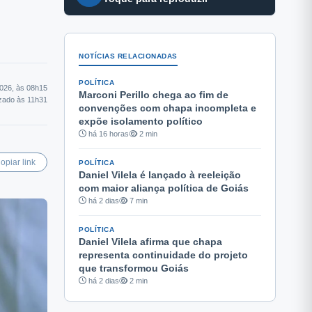
NOTÍCIAS RELACIONADAS
POLÍTICA
2026, às 08h15
Marconi Perillo chega ao fim de
izado às 11h31
convenções com chapa incompleta e
expõe isolamento político
há 16 horas
2 min
opiar link
POLÍTICA
Daniel Vilela é lançado à reeleição
com maior aliança política de Goiás
há 2 dias
7 min
POLÍTICA
Daniel Vilela afirma que chapa
representa continuidade do projeto
que transformou Goiás
há 2 dias
2 min