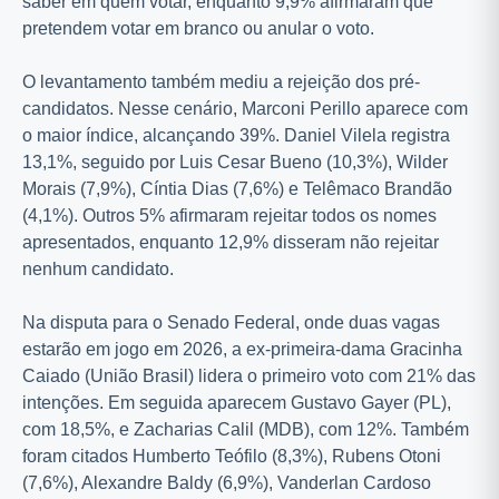
saber em quem votar, enquanto 9,9% afirmaram que
pretendem votar em branco ou anular o voto.
O levantamento também mediu a rejeição dos pré-
candidatos. Nesse cenário, Marconi Perillo aparece com
o maior índice, alcançando 39%. Daniel Vilela registra
13,1%, seguido por Luis Cesar Bueno (10,3%), Wilder
Morais (7,9%), Cíntia Dias (7,6%) e Telêmaco Brandão
(4,1%). Outros 5% afirmaram rejeitar todos os nomes
apresentados, enquanto 12,9% disseram não rejeitar
nenhum candidato.
Na disputa para o Senado Federal, onde duas vagas
estarão em jogo em 2026, a ex-primeira-dama Gracinha
Caiado (União Brasil) lidera o primeiro voto com 21% das
intenções. Em seguida aparecem Gustavo Gayer (PL),
com 18,5%, e Zacharias Calil (MDB), com 12%. Também
foram citados Humberto Teófilo (8,3%), Rubens Otoni
(7,6%), Alexandre Baldy (6,9%), Vanderlan Cardoso