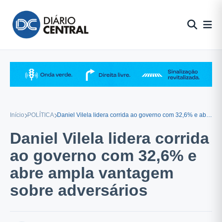
Pular
para
o
conteúdo
Início
POLÍTICA
Daniel Vilela lidera corrida ao governo com 32,6% e abre ampla vantagem sobre adversários
Daniel Vilela lidera corrida
ao governo com 32,6% e
abre ampla vantagem
sobre adversários