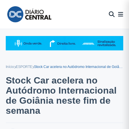
Pular
para
o
conteúdo
Início
ESPORTE
Stock Car acelera no Autódromo Internacional de Goiânia neste fim de semana
Stock Car acelera no
Autódromo Internacional
de Goiânia neste fim de
semana