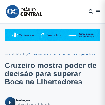
Pular
para
o
conteúdo
Início
ESPORTE
Cruzeiro mostra poder de decisão para superar Boca na Libertadores
Cruzeiro mostra poder de
decisão para superar
Boca na Libertadores
Redação
R
redacao@diariocentral.com.br