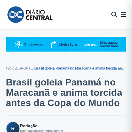
Pular
para
o
conteúdo
Início
ESPORTE
Brasil goleia Panamá no Maracanã e anima torcida antes da Copa do Mundo
Brasil goleia Panamá no
Maracanã e anima torcida
antes da Copa do Mundo
Redação
R
redacao@diariocentral.com.br