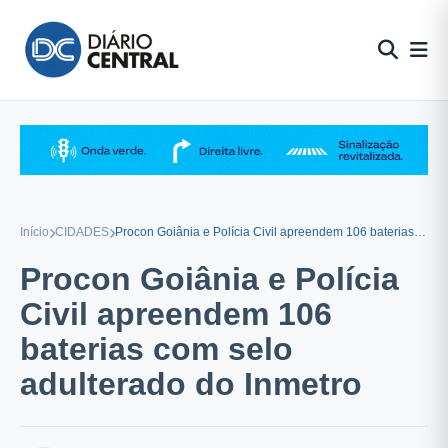
Pular
para
o
conteúdo
Início
CIDADES
Procon Goiânia e Polícia Civil apreendem 106 baterias com selo adulterado do Inmetro
Procon Goiânia e Polícia
Civil apreendem 106
baterias com selo
adulterado do Inmetro