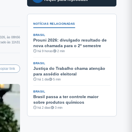
NOTÍCIAS RELACIONADAS
BRASIL
2026, às 08h56
Prouni 2026: divulgado resultado de
izado às 11h31
nova chamada para o 2º semestre
há 9 horas
2 min
BRASIL
Justiça do Trabalho chama atenção
opiar link
para assédio eleitoral
há 1 dia
5 min
BRASIL
Brasil passa a ter controle maior
sobre produtos químicos
há 2 dias
3 min