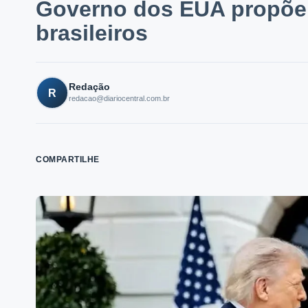
Governo dos EUA propõe 
brasileiros
Redação
R
redacao@diariocentral.com.br
COMPARTILHE