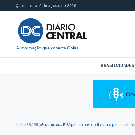
Pular
Quarta-feira, 5 de agosto de 2026
para
o
conteúdo
A informação que conecta Goiás
BRASIL
CIDADES
Início
BRASIL
Governo dos EUA propõe nova tarifa sobre produtos brasi