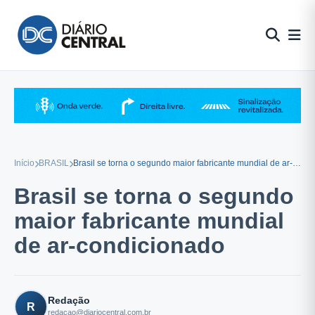
Pular
para
o
conteúdo
Início
BRASIL
Brasil se torna o segundo maior fabricante mundial de ar-condicionado
Brasil se torna o segundo
maior fabricante mundial
de ar-condicionado
Redação
R
redacao@diariocentral.com.br